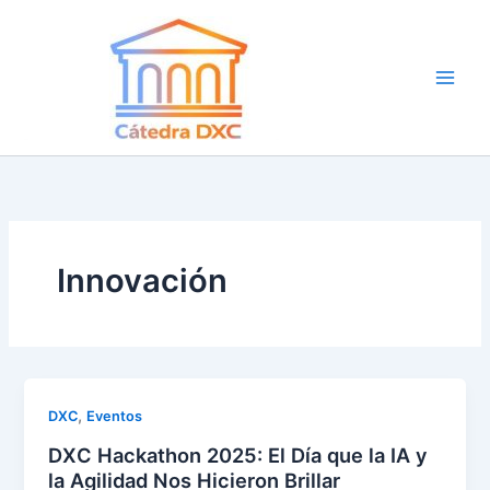
Ir
al
contenido
Innovación
,
DXC
Eventos
DXC Hackathon 2025: El Día que la IA y
la Agilidad Nos Hicieron Brillar